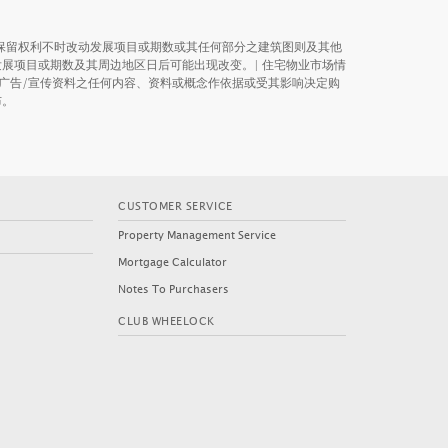
保留权利不时改动发展项目或期数或其任何部分之建筑图则及其他
展项目或期数及其周边地区日后可能出现改变。| 住宅物业市场情
广告/宣传资料之任何内容、资料或概念作依据或受其影响决定购
布。
CUSTOMER SERVICE
Property Management Service
Mortgage Calculator
Notes To Purchasers
MIAMI QUAY II
EEP WATER SOUTH
CLUB WHEELOCK
(PHASE 6A - MONT BLUE)