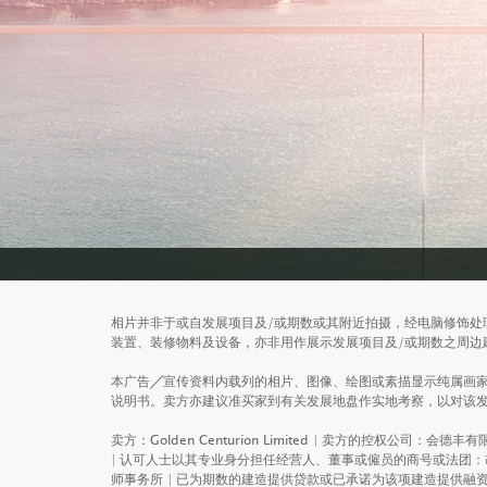
FAMILY HOMES
相片并非于或自发展项目及/或期数或其附近拍摄，经电脑修饰处
Only in the warmth of family can one define what is t
装置、装修物料及设备，亦非用作展示发展项目及/或期数之周边
本广告╱宣传资料内载列的相片、图像、绘图或素描显示纯属画
说明书。卖方亦建议准买家到有关发展地盘作实地考察，以对该
卖方：Golden Centurion Limited | 卖方的控权公司：会德丰有限公司
| 认可人士以其专业身分担任经营人、董事或僱员的商号或法团：
师事务所 | 已为期数的建造提供贷款或已承诺为该项建造提供融资的认可