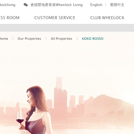
ockliving
會德豐地產香港Wheelock Living
English
繁體中文
ESS ROOM
CUSTOMER SERVICE
CLUB WHEELOCK
Home
Our Properties
All Properties
KOKO ROSSO