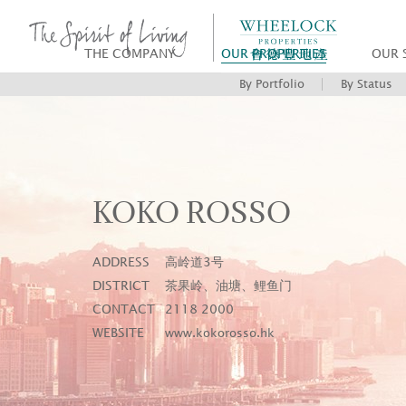
THE COMPANY
OUR PROPERTIES
OUR 
By Portfolio
By Status
KOKO ROSSO
ADDRESS
高岭道3号
DISTRICT
茶果岭、油塘、鲤鱼门
CONTACT
2118 2000
WEBSITE
www.kokorosso.hk