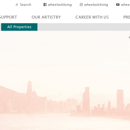
wheelockliving
wheelockliving
wheel
SUPPORT
OUR ARTISTRY
CAREER WITH US
PR
All Properties