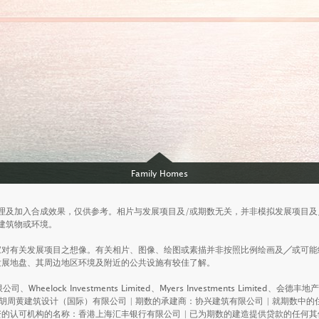
Family Homes
理及加入合成效果，仅供参考。相片与发展项目及/或期数无关，并非模拟发展项目及
ruly valuable.
建筑物或环境。
家对有关发展项目之想像。有关相片、图像、绘图或素描并非按照比例绘画及╱或可能
发展地盘、其周边地区环境及附近的公共设施有较佳了解。
、Wheelock Investments Limited、Myers Investments Limited、会德
胡周黄建筑设计（国际）有限公司 | 期数的承建商：协兴建筑有限公司 | 就期数
机构的名称：香港上海汇丰银行有限公司 | 已为期数的建造提供贷款的任何其他人：Wheel