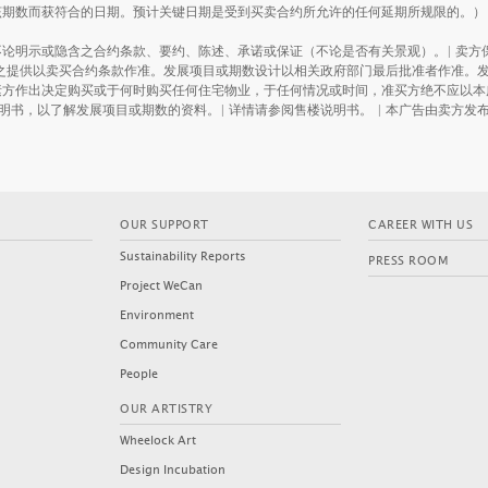
就该期数而获符合的日期。预计关键日期是受到买卖合约所允许的任何延期所规限的。）
论明示或隐含之合约条款、要约、陈述、承诺或保证（不论是否有关景观）。| 卖方
之提供以卖买合约条款作准。发展项目或期数设计以相关政府部门最后批准者作准。发
素方作出决定购买或于何时购买任何住宅物业，于任何情况或时间，准买方绝不应以本
明书，以了解发展项目或期数的资料。| 详情请参阅售楼说明书。 | 本广告由卖方发
OUR SUPPORT
CAREER WITH US
Sustainability Reports
PRESS ROOM
Project WeCan
Environment
 SILICON
Community Care
DEEP WATER SOUTH
D
(PHASE 6B - GRANDE BLANC)
People
OUR ARTISTRY
Wheelock Art
Design Incubation