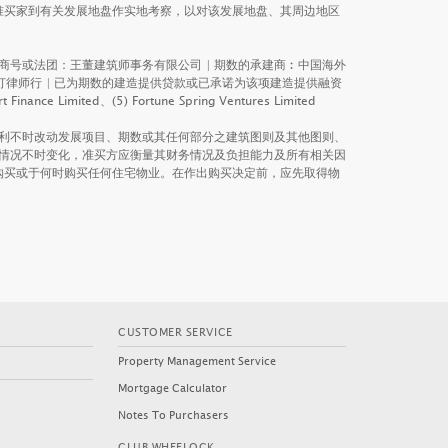
准买家到有关发展地盘作实地考察，以对该发展地盘、其周边地区
的商号或法团：王董建筑师事务有限公司 | 期数的承建商︰中国海外
士打律师行 | 已为期数的建造提供贷款或已承诺为该项建造提供融资
ed、(5) Fortune Spring Ventures Limited
利不时改动发展项目、期数或其任何部分之建筑图则及其他图则、
情况不时变化，准买方应衡量其财务情况及负担能力及所有相关因
购买或于何时购买任何住宅物业。在作出购买决定前，应先取得物
MIAMI QUAY II
EEP WATER SOUTH
CUSTOMER SERVICE
(PHASE 6A - MONT BLUE)
Property Management Service
Mortgage Calculator
Notes To Purchasers
CLUB WHEELOCK