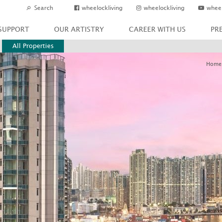
wheelockliving
wheelockliving
wheel
SUPPORT
OUR ARTISTRY
CAREER WITH US
PR
All Properties
Home