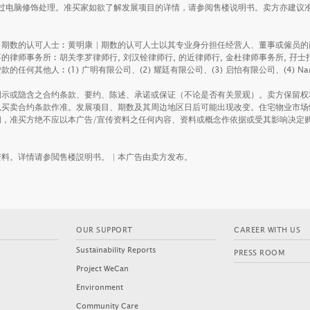
经过电脑修饰处理。准买家如欲了解发展项目的详情，请参阅售楼说明书。卖方亦建议
| 期数的认可人士︰黄明康 | 期数的认可人士以其专业身分担任经营人、董事或僱员
的律师事务所︰胡关李罗律师行, 刘汉铨律师行, 的近律师行, 金杜律师事务所, 孖
) 广明有限公司、(2) 耀廷有限公司、(3) 启怡有限公司、(4) Nart Finance Limit
明示或隐含之合约条款、要约、陈述、承诺或保证（不论是否有关景观）。卖方保留权
以买卖合约条款作准。发展项目、期数及其周边地区日后可能出现改变。住宅物业市场
间，准买方绝不应以本广告/宣传资料之任何内容、资料或概念作依据或受其影响决定
料。详情请参閲售楼説明书。 | 本广告由卖方发布。
 SILICON
DEEP WATER SOUTH
D
OUR SUPPORT
CAREER WITH US
(PHASE 6B - GRANDE BLANC)
Sustainability Reports
PRESS ROOM
Project WeCan
Environment
Community Care