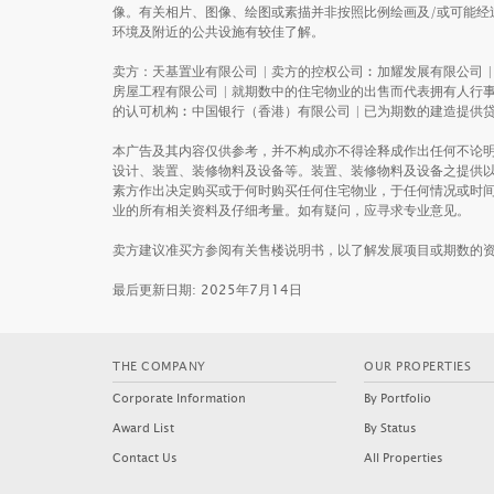
像。有关相片、图像、绘图或素描并非按照比例绘画及/或可能
环境及附近的公共设施有较佳了解。
卖方：天基置业有限公司 | 卖方的控权公司︰加耀发展有限公司 
房屋工程有限公司 | 就期数中的住宅物业的出售而代表拥有人行事
的认可机构︰中国银行（香港）有限公司 | 已为期数的建造提供贷款的任何其他人︰(1
本广告及其内容仅供参考，并不构成亦不得诠释成作出任何不论
设计、装置、装修物料及设备等。装置、装修物料及设备之提供
素方作出决定购买或于何时购买任何住宅物业，于任何情况或时
业的所有相关资料及仔细考量。如有疑问，应寻求专业意见。
卖方建议准买方参阅有关售楼说明书，以了解发展项目或期数的资
最后更新日期: 2025年7月14日
PALO SPRINGS
PARK
THE COMPANY
OUR PROPERTIES
Corporate Information
By Portfolio
Award List
By Status
Contact Us
All Properties