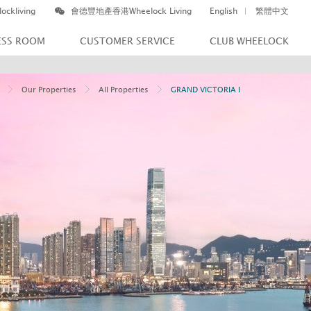
ockliving
會德豐地產香港Wheelock Living
English
繁體中文
ESS ROOM
CUSTOMER SERVICE
CLUB WHEELOCK
Our Properties
All Properties
GRAND VICTORIA I