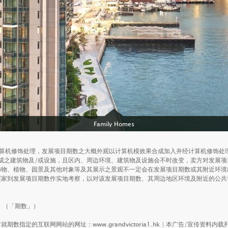
Family Homes
经计算机修饰处理，发展项目期数之大概外观以计算机模效果合成加入并经计算机修饰
ruly valuable.
成之建筑物及/或设施，且区内、周边环境、建筑物及设施会不时改变，卖方对发展
饰物、植物、园景及其他对象等及其展示之景观不一定会在发展项目期数或其附近环境
买家到发展项目期数作实地考察，以对该发展项目期数、其周边地区环境及附近的公共
」（「期数」）
期数指定的互联网网站的网址：www.grandvictoria1.hk | 本广告/宣传