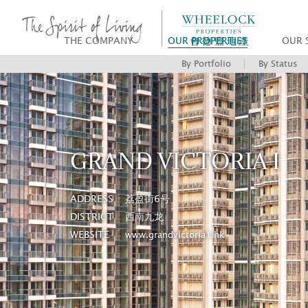
THE COMPANY
OUR PROPERTIES
OUR 
By Portfolio
By Status
GRAND VICTORIA I
ADDRESS
荔盈街6号
DISTRICT
西南九龙
WEBSITE
www.grandvictoria1.hk