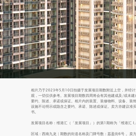
FAMILY HOMES
相片乃于2023年5月10日拍摄于发展项目期数附近上空，并
Only in the warmth of family can one define what is t
观，一切仅供参考。发展项目期数四周将会有其他建成及/或未建
要约、陈述、承诺或保证。相片内的装置、装修物料、设备、装
设施不论明示或隐含之要约、承诺、陈述或保证。卖方亦建议准
书。
发展项目名称：维港汇（「发展项目」）的第1期称为「维港汇 I
区域：西南九龙 | 期数的街道名称及门牌号数：荔盈街6号 。卖方就